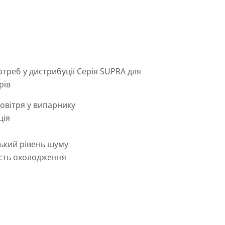
отреб у дистрибуції Серія SUPRA для
рів
повітря у випарнику
ція
ь
ький рівень шуму
ість охолодження