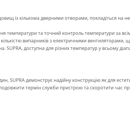
овищ із кількома дверними отворами, покладіться на н
ня температури та точний контроль температури за вс
 кількістю випарників з електричними вентиляторами, щ
на. SUPRA, доступна для різних температур у всьому діа
ин, SUPRA демонструє надійну конструкцію як для естет
б подовжити термін служби пристрою та скоротити час п
.