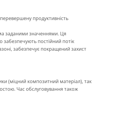
еперевершену продуктивність
іма заданими значеннями. Ця
о забезпечують постійний потік
пазоні, забезпечує покращений захист
ики (міцний композитний матеріал), так
ростою. Час обслуговування також