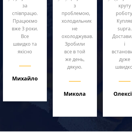
за
з
круту
співпрацю.
проблемою,
роботу
Працюємо
холодильник
Купля
вже 3 роки.
не
supra.
Все
охолоджував.
Достави
швидко та
Зробили
і
якісно
все в той
встанов
же день,
дуже
дякую.
швидко
Михайло
Микола
Олекс