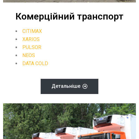
Комерційний транспорт
CITIMAX
XARIOS
PULSOR
NEOS
DATA COLD
Детальніше